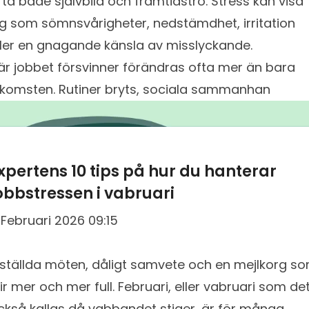
fta både självbild och framtidstro. Stress kan visa
ig som sömnsvårigheter, nedstämdhet, irritation
ller en gnagande känsla av misslyckande.
är jobbet försvinner förändras ofta mer än bara
nkomsten. Rutiner bryts, sociala sammanhan
xpertens 10 tips på hur du hanterar
obbstressen i vabruari
 Februari 2026 09:15
nställda möten, dåligt samvete och en mejlkorg s
lir mer och mer full. Februari, eller vabruari som de
ckså kallas då vabbandet stiger, är för många