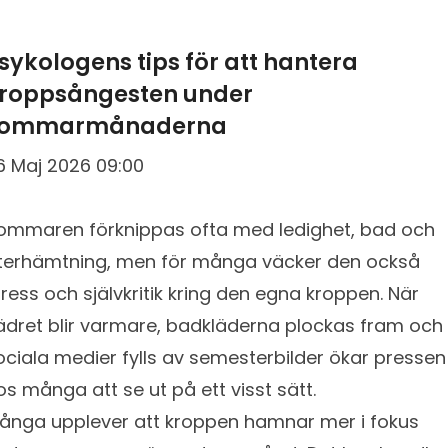
sykologens tips för att hantera
roppsångesten under
sommarmånaderna
6 Maj 2026 09:00
ommaren förknippas ofta med ledighet, bad och
terhämtning, men för många väcker den också
tress och självkritik kring den egna kroppen. När
ädret blir varmare, badkläderna plockas fram och
ociala medier fylls av semesterbilder ökar pressen
os många att se ut på ett visst sätt.
ånga upplever att kroppen hamnar mer i fokus