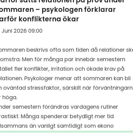
ärför sätts relationen på prov under
ommaren – psykologen förklarar
arför konflikterna ökar
6 Juni 2026 09:00
ommaren beskrivs ofta som tiden då relationer sk
lomstra. Men för många par innebär semestern
stället fler konflikter, irritation och ökade krav på
elationen. Psykologer menar att sommaren kan bli
n oväntad stressfaktor, särskilt när förväntningar
r höga.
nder semestern förändras vardagens rutiner
rastiskt. Många spenderar betydligt mer tid
illsammans än vanligt samtidigt som ekono