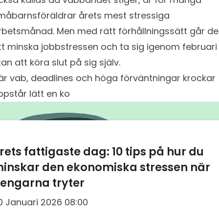
måbarnsföräldrar årets mest stressiga
rbetsmånad. Men med rätt förhållningssätt går de
tt minska jobbstressen och ta sig igenom februari
tan att köra slut på sig själv.
är vab, deadlines och höga förväntningar krockar
ppstår lätt en ko
rets fattigaste dag: 10 tips på hur du
inskar den ekonomiska stressen när
engarna tryter
0 Januari 2026 08:00