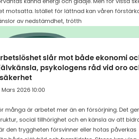
örväntas känna energi och glädje. Men för vissa sk
et motsatta. Istället för lättnad kan våren förstärk
änslor av nedstämdhet, trötth
rbetslöshet slår mot både ekonomi oc
jälvkänsla, psykologens råd vid oro o
säkerhet
7 Mars 2026 10:00
ör många är arbetet mer än en försörjning. Det ge
truktur, social tillhörighet och en känsla av att bidra
är den tryggheten försvinner eller hotas påverkas