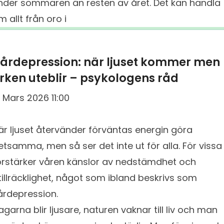
nder sommaren än resten av året. Det kan handla
m allt från oro i
årdepression: när ljuset kommer men
rken uteblir – psykologens råd
1 Mars 2026 11:00
är ljuset återvänder förväntas energin göra
etsamma, men så ser det inte ut för alla. För vissa
örstärker våren känslor av nedstämdhet och
tillräcklighet, något som ibland beskrivs som
årdepression.
agarna blir ljusare, naturen vaknar till liv och man