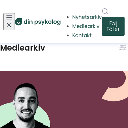
Sök i ny
Nyhetsarkiv
Följ
Mediearkiv
(current)
Följer
Kontakt
Mediearkiv