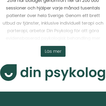
2019 har bolaget genomfört fler än 200 000
sessioner och hjälper varje månad tusentals
patienter över hela Sverige. Genom ett brett
utbud av tjänster, inklusive individuell terapi och
parterapi, arbetar Din Psykolog för att göra
evidensbaserad psykologisk behandling mer
tillgänglig.
Läs mer
För att läsa mer, vänligen besök:
https://www.dinpsykolog.se