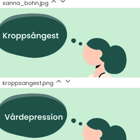
sanna_bohn.jpg
kroppsangest.png