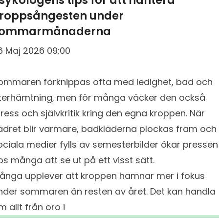
sykologens tips för att hantera
roppsångesten under
sommarmånaderna
6 Maj 2026 09:00
ommaren förknippas ofta med ledighet, bad och
terhämtning, men för många väcker den också
tress och självkritik kring den egna kroppen. När
ädret blir varmare, badkläderna plockas fram och
ociala medier fylls av semesterbilder ökar pressen
os många att se ut på ett visst sätt.
ånga upplever att kroppen hamnar mer i fokus
nder sommaren än resten av året. Det kan handla
m allt från oro i