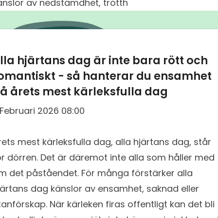
änslor av nedstämdhet, trötth
lla hjärtans dag är inte bara rött och
omantiskt - så hanterar du ensamhet
å årets mest kärleksfulla dag
1 Februari 2026 08:00
rets mest kärleksfulla dag, alla hjärtans dag, står
ör dörren. Det är däremot inte alla som håller med
m det påståendet. För många förstärker alla
järtans dag känslor av ensamhet, saknad eller
tanförskap. När kärleken firas offentligt kan det bli