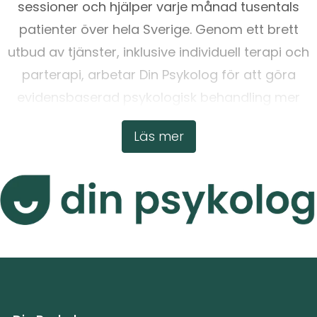
sessioner och hjälper varje månad tusentals
patienter över hela Sverige. Genom ett brett
utbud av tjänster, inklusive individuell terapi och
parterapi, arbetar Din Psykolog för att göra
evidensbaserad psykologisk behandling mer
tillgänglig.
Läs mer
För att läsa mer, vänligen besök:
https://www.dinpsykolog.se