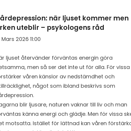
årdepression: när ljuset kommer men
rken uteblir – psykologens råd
1 Mars 2026 11:00
är ljuset återvänder förväntas energin göra
etsamma, men så ser det inte ut för alla. För vissa
örstärker våren känslor av nedstämdhet och
tillräcklighet, något som ibland beskrivs som
årdepression.
agarna blir ljusare, naturen vaknar till liv och man
örväntas känna energi och glädje. Men för vissa sk
et motsatta. Istället för lättnad kan våren förstärk